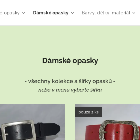
é opasky
Dámské opasky
Barvy, délky, materiál
Dámské opasky
- všechny kolekce a šířky opasků -
nebo v menu vyberte šířku
pouze 2 ks