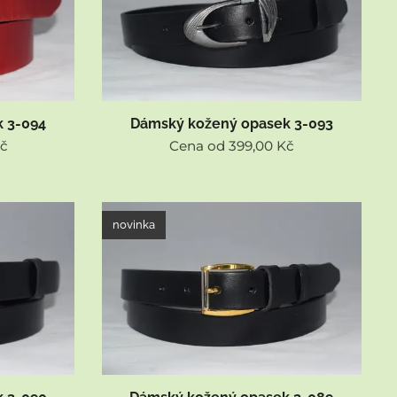
 3-094
Dámský kožený opasek 3-093
č
Cena od
399,00
Kč
novinka