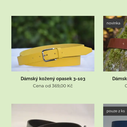
novinka
Dámský kožený opasek 3-103
Dámsk
Cena od
369,00
Kč
pouze 2 ks