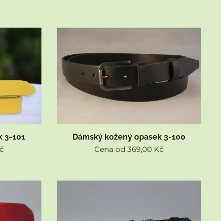
 3-101
Dámský kožený opasek 3-100
č
Cena od
369,00
Kč