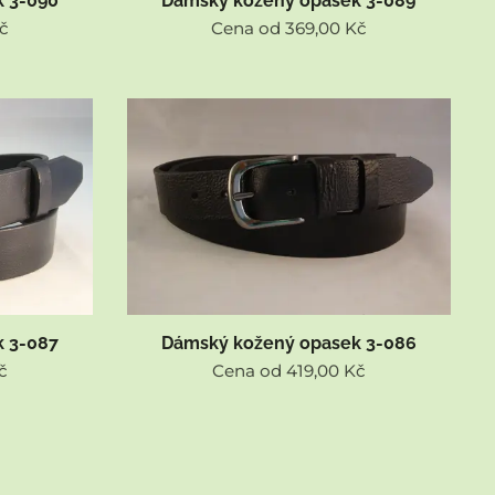
 3-090
Dámský kožený opasek 3-089
č
Cena od
369,00
Kč
 3-087
Dámský kožený opasek 3-086
č
Cena od
419,00
Kč