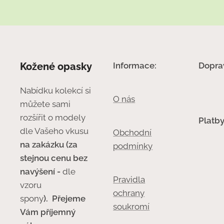
Kožené opasky
Informace:
Dopra
Nabídku kolekcí si
O nás
můžete sami
rozšířit o modely
Platby
dle Vašeho vkusu
Obchodní
na zakázku (za
podmínky
stejnou cenu bez
navýšení -
dle
Pravidla
vzoru
ochrany
spony
).
Přejeme
soukromí
Vám příjemný