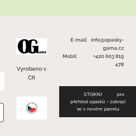
E-mail: info@opasky-
gama.cz
Mobil: +420 603 819
478
Vyrobeno v
ČR
STISKNI pro
přehled opasků - zobrazí
se v novém panelu