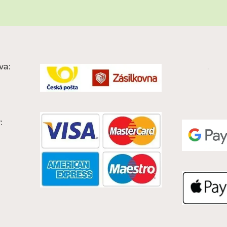
va:
.
: