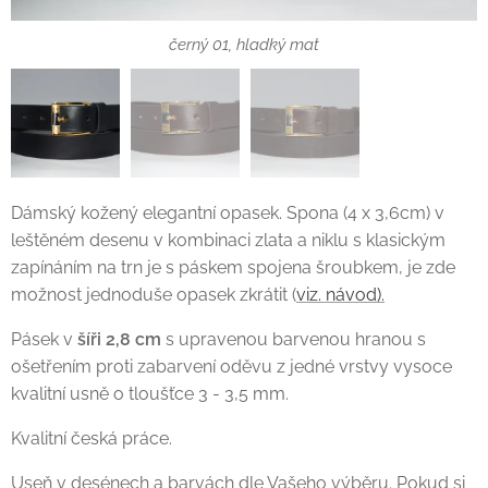
hnědý 02, hladký polomat 04
hnědý 02, hladký mat
černý 01, hladký mat
Dámský kožený elegantní opasek. Spona (4 x 3,6cm) v
leštěném desenu v kombinaci zlata a niklu s klasickým
zapínáním na trn je s páskem spojena šroubkem, je zde
možnost jednoduše opasek zkrátit (
viz. návod).
Pásek v
šíři 2,8 cm
s upravenou barvenou hranou s
ošetřením proti zabarvení oděvu z jedné vrstvy vysoce
kvalitní usně o tloušťce 3 - 3,5 mm.
Kvalitní česká práce.
Useň v desénech a barvách dle Vašeho výběru. Pokud si