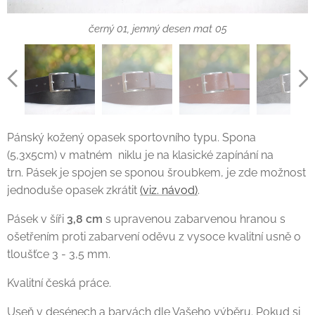
tmavě hnědý 02, jemný desen mat 05
jemný desen pololesk 06, kaštan 25
šedý žíhaný 18, žíhaný desen 08
černý 01, jemný desen mat 05
Pánský kožený opasek sportovního typu. Spona
(5,3x5cm) v matném niklu je na klasické zapínání na
trn. Pásek je spojen se sponou šroubkem, je zde možnost
jednoduše opasek zkrátit
(viz. návod)
.
Pásek v šíři
3,8 cm
s upravenou zabarvenou hranou s
ošetřením proti zabarvení oděvu z vysoce kvalitní usně o
tloušťce 3 - 3,5 mm.
Kvalitní česká práce.
Useň v desénech a barvách dle Vašeho výběru. Pokud si