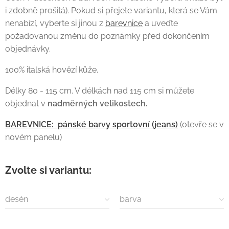
i zdobně prošitá). Pokud si přejete variantu, která se Vám
nenabízí, vyberte si jinou z
barevnice
a uveďte
požadovanou změnu do poznámky před dokončením
objednávky.
100% italská hovězí kůže.
Délky 80 - 115 cm. V délkách nad 115 cm si můžete
objednat v
nadměrných
velikostech.
BAREVNICE: pánské barvy sportovní (jeans)
(otevře se v
novém panelu)
Zvolte si variantu:
desén
barva