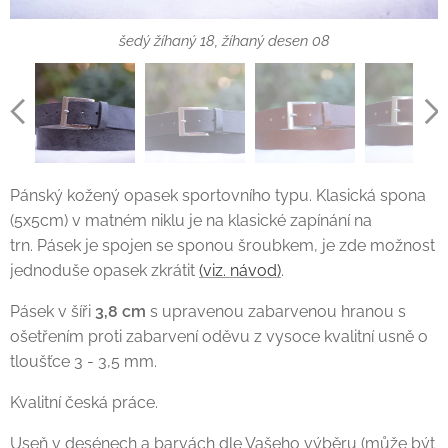
tmavě hnědý 02, jemný desén mat 05
tmavě hnědý 02, jemný desén mat 05
jemný desen pololesk 06, kaštan 03
přírodní žíhaný 17, žíhaný desén 08
tmavě šedý 11, hladký polomat 04
šedý žíhaný 18, žíhaný desen 08
šedý žíhaný 18, žíhaný desén 08
černý 01, jemný desen mat 05
černý 01, jemný desén mat 05
černý 01, jemný desén mat 05
Pánský kožený opasek sportovního typu. Klasická spona
(5x5cm) v matném niklu je na klasické zapínání na
trn. Pásek je spojen se sponou šroubkem, je zde možnost
jednoduše opasek zkrátit
(viz. návod)
.
Pásek v šíři
3,8 cm
s upravenou zabarvenou hranou s
ošetřením proti zabarvení oděvu z vysoce kvalitní usně o
tloušťce 3 - 3,5 mm.
Kvalitní česká práce.
Useň v desénech a barvách dle Vašeho výběru (může být