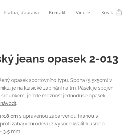
Platba, doprava
Kontakt
Více
Košík
ký jeans opasek 2-013
žený opasek sportovního typu. Spona (5,5x5cm) v
iklu je na klasické zapínání na trn. Pásek je spojen
 šroubkem, je zde možnost jednoduše opasek
. návod)
.
ři
3,8 cm
s upravenou zabarvenou hranou s
proti zabarvení oděvu z vysoce kvalitní usně o
 - 3,5 mm.