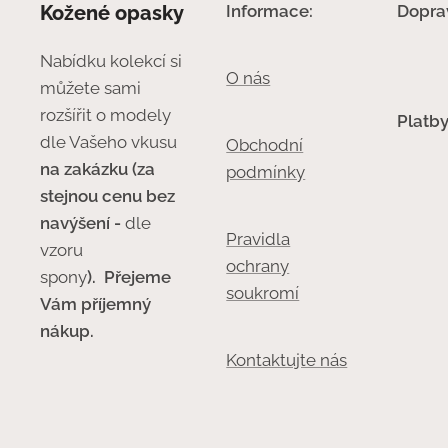
Kožené opasky
Informace:
Dopra
Nabídku kolekcí si
O nás
můžete sami
rozšířit o modely
Platby
dle Vašeho vkusu
Obchodní
na zakázku (za
podmínky
stejnou cenu bez
navýšení -
dle
Pravidla
vzoru
ochrany
spony
).
Přejeme
soukromí
Vám příjemný
nákup.
Kontaktujte nás