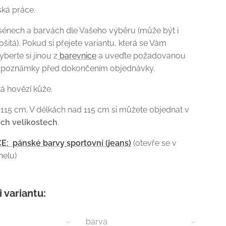
ská práce.
sénech a barvách dle Vašeho výběru (může být i
šitá). Pokud si přejete variantu, která se Vám
yberte si jinou z
barevnice
a uveďte požadovanou
poznámky před dokončením objednávky.
ká hovězí kůže.
 115 cm. V délkách nad 115 cm si můžete objednat v
ých
velikostech
.
: pánské barvy sportovní (jeans)
(otevře se v
elu)
i variantu:
barva