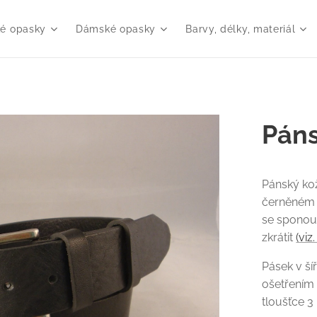
é opasky
Dámské opasky
Barvy, délky, materiál
Páns
Pánský ko
černěném n
se sponou
zkrátit
(viz
Pásek v ší
ošetřením 
tloušťce 3