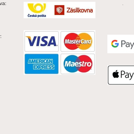
va:
.
: