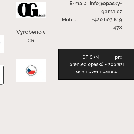
E-mail: info@opasky-
gama.cz
Mobil: +420 603 819
478
Vyrobeno v
ČR
STISKNI pro
přehled opasků - zobrazí
se v novém panelu