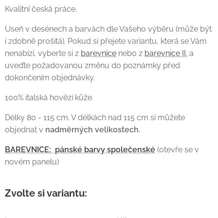
Kvalitní česká práce.
Useň v desénech a barvách dle Vašeho výběru (může být
i zdobně prošitá). Pokud si přejete variantu, která se Vám
nenabízí, vyberte si z
barevnice
nebo z
barevnice II.
a
uveďte požadovanou změnu do poznámky před
dokončením objednávky.
100% italská hovězí kůže.
Délky 80 - 115 cm. V délkách nad 115 cm si můžete
objednat v
nadměrných
velikostech.
BAREVNICE: pánské barvy společenské
(otevře se v
novém panelu)
Zvolte si variantu: