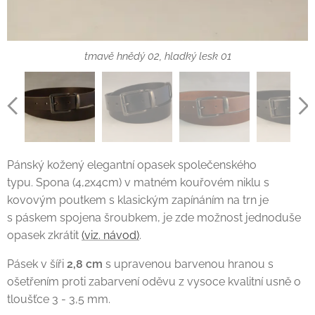
středně hnědý (koňak) 03, hladký lesk 01
tmavě hnědý 02, hladký lesk 01
černý 01, hladký mat 02
černý 01, hladký lesk 01
Pánský kožený elegantní opasek společenského
typu. Spona (4,2x4cm) v matném kouřovém niklu s
kovovým poutkem s klasickým zapínáním na trn je
s páskem spojena šroubkem, je zde možnost jednoduše
opasek zkrátit
(viz. návod)
.
Pásek v šíři
2,8 cm
s upravenou barvenou hranou s
ošetřením proti zabarvení oděvu z vysoce kvalitní usně o
tloušťce 3 - 3,5 mm.