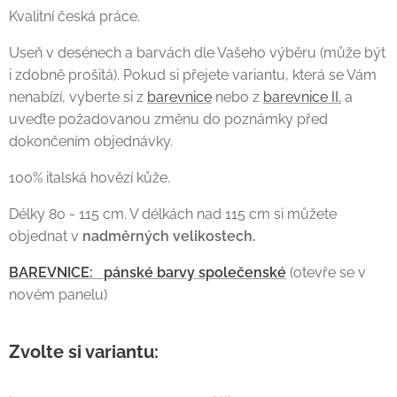
Kvalitní česká práce.
Useň v desénech a barvách dle Vašeho výběru (může být
i zdobně prošitá). Pokud si přejete variantu, která se Vám
nenabízí, vyberte si z
barevnice
nebo z
barevnice II.
a
uveďte požadovanou změnu do poznámky před
dokončením objednávky.
100% italská hovězí kůže.
Délky 80 - 115 cm. V délkách nad 115 cm si můžete
objednat v
nadměrných
velikostech.
BAREVNICE: pánské barvy společenské
(otevře se v
novém panelu)
Zvolte si variantu: