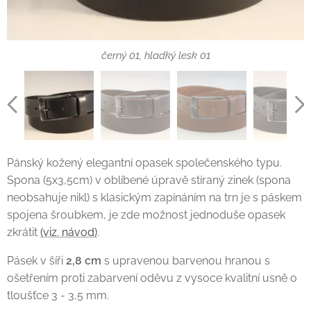
středně hnědý (koňak) 03, hladký lesk 01
tmavě hnědý 02, hladký lesk 01
černý 01, hladký mat 02
černý 01, hladký lesk 01
Pánský kožený elegantní opasek společenského typu.
Spona (5x3,5cm) v oblíbené úpravě stíraný zinek (spona
neobsahuje nikl) s klasickým zapínáním na trn je s páskem
spojena šroubkem, je zde možnost jednoduše opasek
zkrátit
(viz. návod)
.
Pásek v šíři
2,8 cm
s upravenou barvenou hranou s
ošetřením proti zabarvení oděvu z vysoce kvalitní usně o
tloušťce 3 - 3,5 mm.