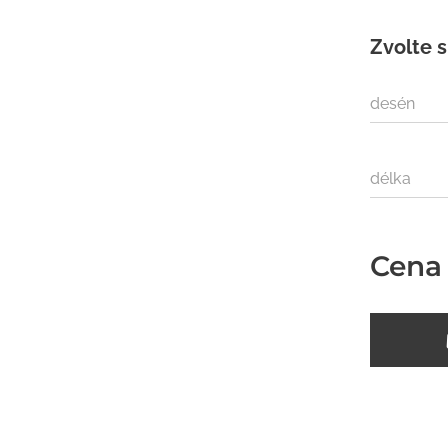
Zvolte s
desén
délka
Cena