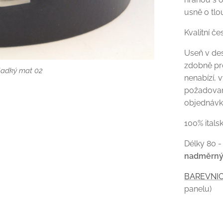
usně o tlo
Kvalitní če
Useň v de
zdobně pro
, hladký lesk 01
hladký mat 02
ladký lesk 01
nenabízí, 
požadova
objednávk
100% itals
Délky 80 -
nadměrn
BAREVNIC
panelu)