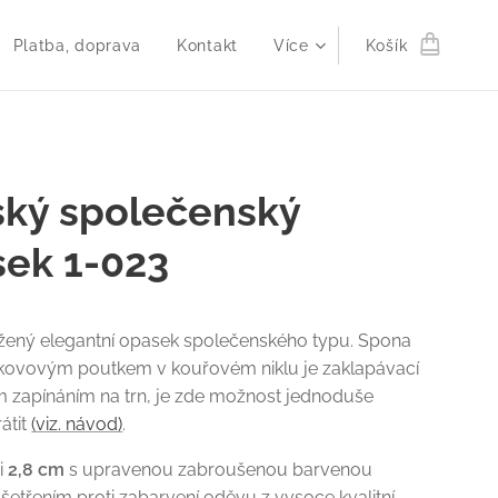
Platba, doprava
Kontakt
Více
Košík
ký společenský
ek 1-023
žený elegantní opasek společenského typu. Spona
 kovovým poutkem v kouřovém niklu je zaklapávací
m zapínáním na trn, je zde možnost jednoduše
átit
(viz. návod)
.
ři
2,8 cm
s upravenou zabroušenou barvenou
šetřením proti zabarvení oděvu z vysoce kvalitní