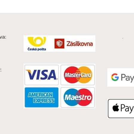
va:
.
: