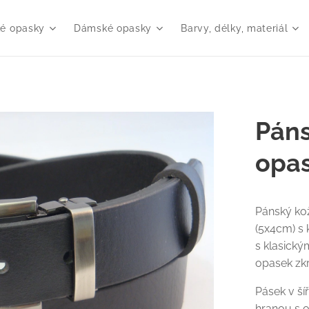
é opasky
Dámské opasky
Barvy, délky, materiál
Páns
opas
Pánský ko
(5x4cm) s
s klasický
opasek zkr
Pásek v ší
hranou s o