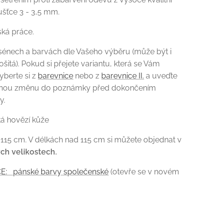
ušťce 3 - 3,5 mm.
ská práce.
sénech a barvách dle Vašeho výběru (může být i
šitá). Pokud si přejete variantu, která se Vám
vyberte si z
barevnice
nebo z
barevnice II.
a uveďte
nou změnu do poznámky před dokončením
y.
ká hovězí kůže
 115 cm. V délkách nad 115 cm si můžete objednat v
ých
velikostech.
E: pánské barvy společenské
(otevře se v novém