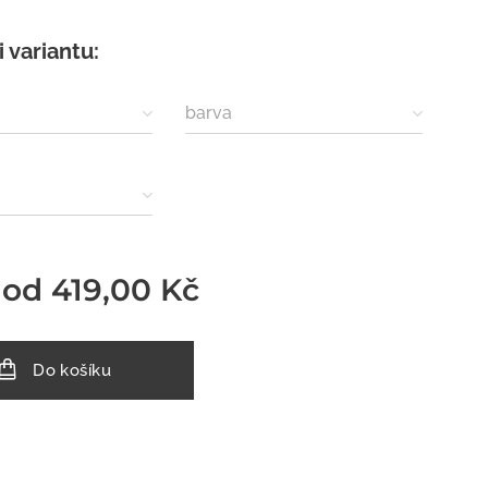
i variantu:
barva
 od
419,00
Kč
Do košíku