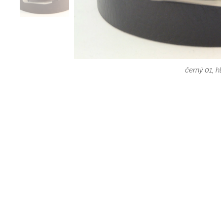
tmavě hnědý 02
černý 01, 
černý 01, h