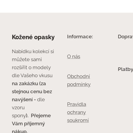
Kožené opasky
Informace:
Dopra
Nabídku kolekcí si
O nás
můžete sami
rozšířit o modely
Platby
dle Vašeho vkusu
Obchodní
na zakázku (za
podmínky
stejnou cenu bez
navýšení -
dle
Pravidla
vzoru
ochrany
spony
).
Přejeme
soukromí
Vám příjemný
nákup.