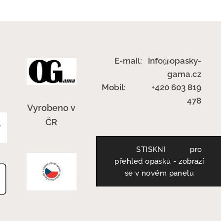
E-mail: info@opasky-
gama.cz
Mobil: +420 603 819
478
Vyrobeno v
ČR
STISKNI pro
přehled opasků - zobrazí
se v novém panelu