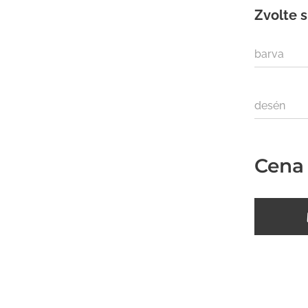
Zvolte s
barva
desén
Cena