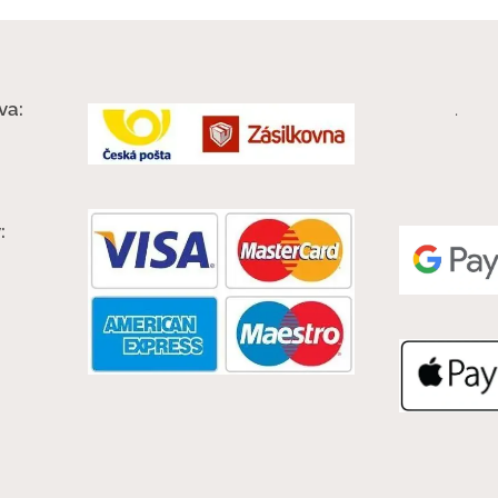
va:
.
: