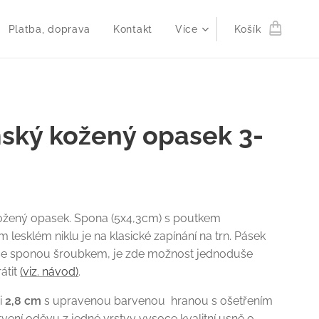
Platba, doprava
Kontakt
Více
Košík
ský kožený opasek 3-
žený opasek. Spona (5x4,3cm) s poutkem
 lesklém niklu je na klasické zapínání na trn. Pásek
 se sponou šroubkem, je zde možnost jednoduše
átit
(viz. návod)
.
ři
2,8 cm
s upravenou barvenou hranou s ošetřením
rvení oděvu z jedné vrstvy vysoce kvalitní usně o