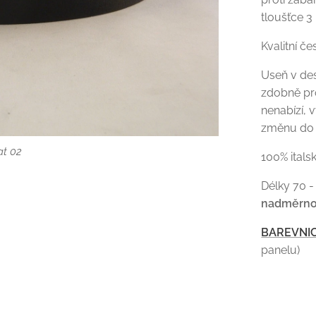
tloušťce 3
Kvalitní če
Useň v de
zdobně pro
nenabízí, v
změnu do 
at 02
100% itals
Délky 70 -
nadměrno
BAREVNIC
panelu)