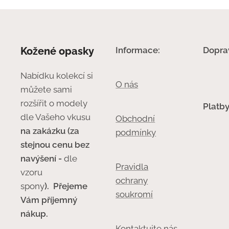
Kožené opasky
Informace:
Dopra
Nabídku kolekcí si
O nás
můžete sami
rozšířit o modely
Platby
dle Vašeho vkusu
Obchodní
na zakázku (za
podmínky
stejnou cenu bez
navýšení -
dle
Pravidla
vzoru
ochrany
spony
).
Přejeme
soukromí
Vám příjemný
nákup.
Kontaktujte nás