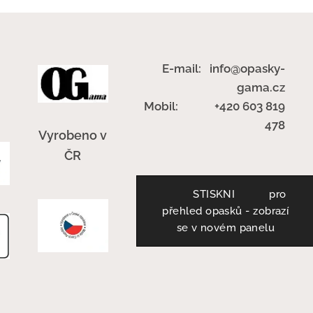
E-mail: info@opasky-
gama.cz
Mobil: +420 603 819
478
Vyrobeno v
ČR
STISKNI pro
přehled opasků - zobrazí
se v novém panelu