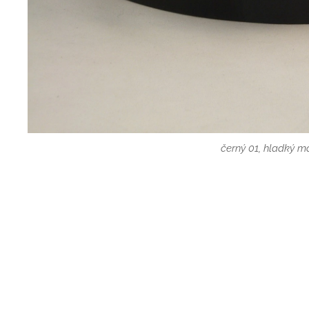
černý 01, hladký m