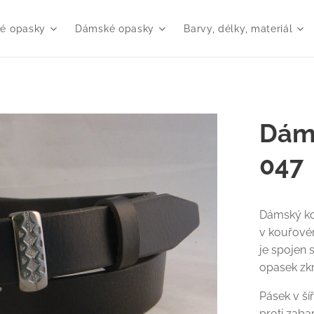
é opasky
Dámské opasky
Barvy, délky, materiál
Dám
047
Dámský ko
v kouřovém
je spojen
opasek zkr
Pásek v ší
proti zaba